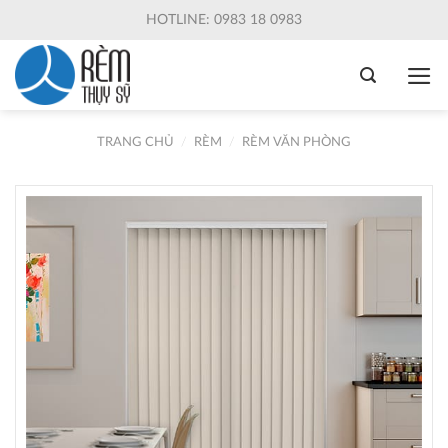
Skip
HOTLINE: 0983 18 0983
to
content
TRANG CHỦ
/
RÈM
/
RÈM VĂN PHÒNG