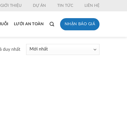
GIỚI THIỆU
DỰ ÁN
TIN TỨC
LIÊN HỆ
NHẬN BÁO GIÁ
MUỖI
LƯỚI AN TOÀN
uả duy nhất