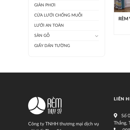
GIÀN PHƠI
CỬA LƯỚI CHỐNG MUỖI
RÈM 
LƯỚI AN TOÀN
SÀN GỖ
GIẤY DÁN TƯỜNG
LIÊN H
Số 0
Thắng, 
Công ty TNHH thương mại dịch vụ