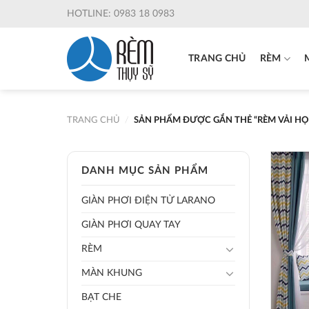
Skip
HOTLINE: 0983 18 0983
to
content
TRANG CHỦ
RÈM
TRANG CHỦ
/
SẢN PHẨM ĐƯỢC GẮN THẺ “RÈM VẢI HỌ
DANH MỤC SẢN PHẨM
GIÀN PHƠI ĐIỆN TỬ LARANO
GIÀN PHƠI QUAY TAY
RÈM
MÀN KHUNG
BẠT CHE