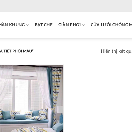
MÀN KHUNG
BẠT CHE
GIÀN PHƠI
CỬA LƯỚI CHỐNG 
Hiển thị kết q
A TIẾT PHỐI MÀU”