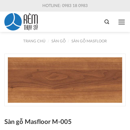
Skip
HOTLINE: 0983 18 0983
to
content
TRANG CHỦ
/
SÀN GỖ
/
SÀN GỖ MASFLOOR
Sàn gỗ Masfloor M-005