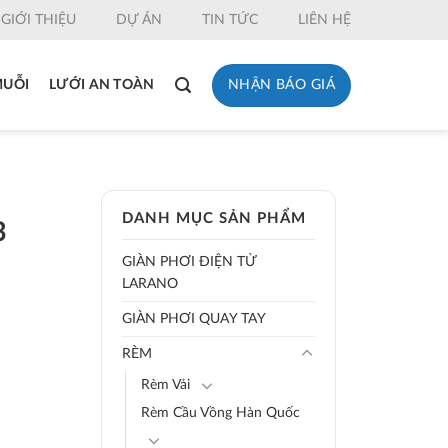
GIỚI THIỆU
DỰ ÁN
TIN TỨC
LIÊN HỆ
NHẬN BÁO GIÁ
MUỖI
LƯỚI AN TOÀN
DANH MỤC SẢN PHẨM
3
GIÀN PHƠI ĐIỆN TỬ
LARANO
GIÀN PHƠI QUAY TAY
RÈM
Rèm Vải
Rèm Cầu Vồng Hàn Quốc