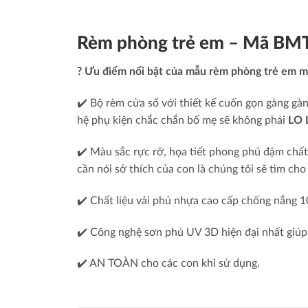
Rèm phòng trẻ em – Mã BM
?
Ưu điểm nổi bật của mẫu rèm phòng trẻ em
✔️ Bộ rèm cửa sổ với thiết kế cuốn gọn gàng gàng
hệ phụ kiện chắc chắn bố mẹ sẽ không phải
LO
✔️ Màu sắc rực rỡ, họa tiết phong phú đậm chấ
cần nói sở thích của con là chúng tôi sẽ tìm c
✔️ Chất liệu vải phủ nhựa cao cấp chống nắng 
✔️ Công nghệ sơn phủ UV 3D hiện đại nhất giúp
✔️ AN TOÀN cho các con khi sử dụng.