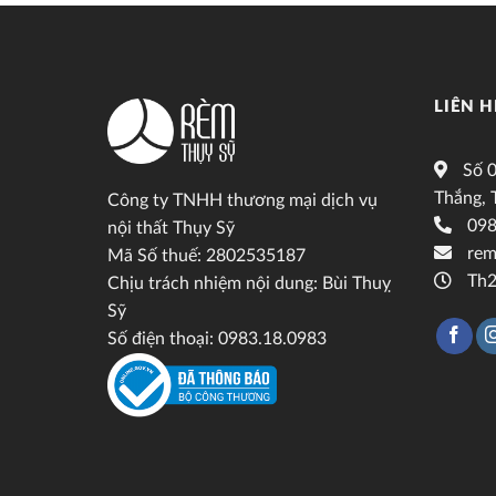
LIÊN H
Số 0
Thắng, 
Công ty TNHH thương mại dịch vụ
098
nội thất Thụy Sỹ
rem
Mã Số thuế: 2802535187
Th2
Chịu trách nhiệm nội dung: Bùi Thuỵ
Sỹ
Số điện thoại: 0983.18.0983