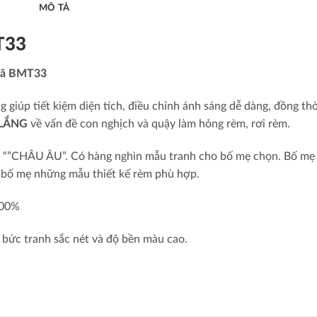
MÔ TẢ
T33
 mã BMT33
 giúp tiết kiệm diện tích, điều chỉnh ánh sáng dễ dàng, đồng thờ
 LẮNG
về vấn đề con nghịch và quậy làm hỏng rèm, rơi rèm.
t “”CHÂU ÂU”. Có hàng nghìn mẫu tranh cho bố mẹ chọn. Bố mẹ 
ho bố mẹ những mẫu thiết kế rèm phù hợp.
100%
 bức tranh sắc nét và độ bền màu cao.