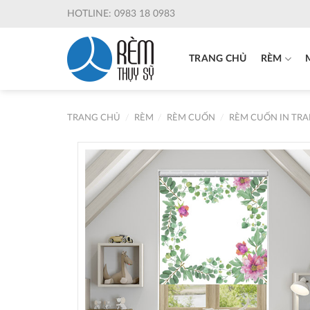
Skip
HOTLINE: 0983 18 0983
to
content
TRANG CHỦ
RÈM
TRANG CHỦ
/
RÈM
/
RÈM CUỐN
/
RÈM CUỐN IN TR