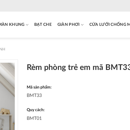
MÀN KHUNG
BẠT CHE
GIÀN PHƠI
CỬA LƯỚI CHỐNG 
ANH
Rèm phòng trẻ em mã BMT3
Mã sản phẩm:
BMT33
Quy cách:
BMT01