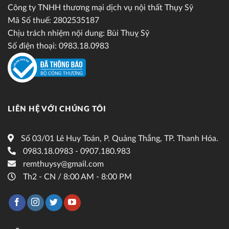
Công ty TNHH thương mại dịch vụ nội thất Thụy Sỹ
Mã Số thuế: 2802535187
Chịu trách nhiệm nội dung: Bùi Thuỵ Sỹ
Số điện thoại: 0983.18.0983
LIÊN HỆ VỚI CHÚNG TÔI
Số 03/01 Lê Huy Toán, P. Quảng Thắng, TP. Thanh Hóa.
0983.18.0983 - 0907.180.983
remthuysy@gmail.com
Th2 - CN / 8:00 AM - 8:00 PM