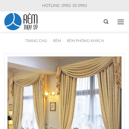
Skip
HOTLINE: 0983 18 0983
to
content
TRANG CHỦ
/
RÈM
/
RÈM PHÒNG KHÁCH