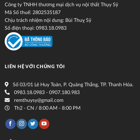
Công ty TNHH thương mại dịch vụ nội thất Thụy Sỹ
Mã Số thuế: 2802535187
Chịu trách nhiệm nội dung: Bùi Thuỵ Sỹ
Số điện thoại: 0983.18.0983
LIÊN HỆ VỚI CHÚNG TÔI
Số 03/01 Lê Huy Toán, P. Quảng Thắng, TP. Thanh Hóa.
0983.18.0983 - 0907.180.983
remthuysy@gmail.com
Th2 - CN / 8:00 AM - 8:00 PM