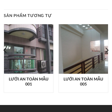
SẢN PHẨM TƯƠNG TỰ
LƯỚI AN TOÀN MẪU
LƯỚI AN TOÀN MẪU
001
005