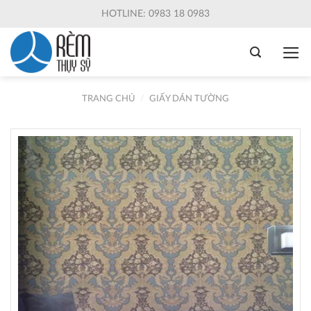
Skip
HOTLINE: 0983 18 0983
to
content
TRANG CHỦ
/
GIẤY DÁN TƯỜNG