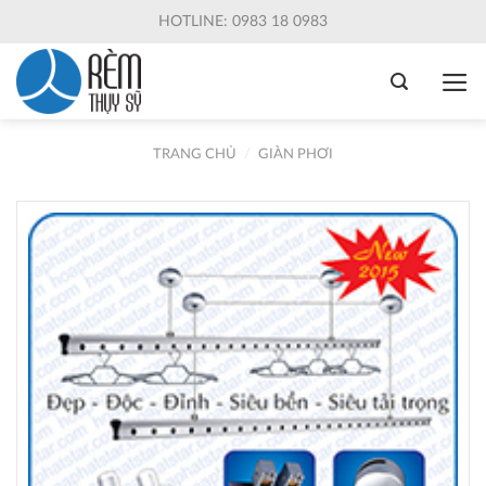
Skip
HOTLINE: 0983 18 0983
to
content
TRANG CHỦ
/
GIÀN PHƠI