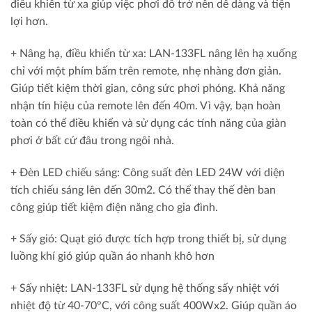
điều khiển từ xa giúp việc phơi đồ trở nên dễ dàng và tiện
lợi hơn.
+ Nâng hạ, điều khiển từ xa: LAN-133FL nâng lên hạ xuống
chỉ với một phím bấm trên remote, nhẹ nhàng đơn giản.
Giúp tiết kiệm thời gian, công sức phơi phóng. Khả năng
nhận tín hiệu của remote lên đến 40m. Vì vậy, bạn hoàn
toàn có thể điều khiển và sử dụng các tính năng của giàn
phơi ở bất cứ đâu trong ngôi nhà.
+ Đèn LED chiếu sáng: Công suất đèn LED 24W với diện
tích chiếu sáng lên đến 30m2. Có thể thay thế đèn ban
công giúp tiết kiệm điện năng cho gia đình.
+ Sấy gió:
Quạt gió được tích hợp trong thiết bị, sử dụng
luồng khí gió giúp quần áo nhanh khô hơn
+ Sấy nhiệt: L
AN-133FL sử dụng hệ thống sấy nhiệt với
nhiệt độ từ 40-70°C, với công suất 400Wx2. Giúp quần áo