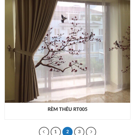
RÈM THÊU RT005
1
2
3