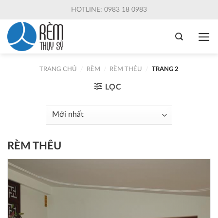
Skip
HOTLINE: 0983 18 0983
to
content
TRANG CHỦ
/
RÈM
/
RÈM THÊU
/
TRANG 2
LỌC
RÈM THÊU