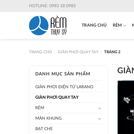
Skip
HOTLINE: 0983 18 0983
to
content
TRANG CHỦ
RÈM
TRANG CHỦ
/
GIÀN PHƠI QUAY TAY
/
TRANG 2
GIÀ
DANH MỤC SẢN PHẨM
GIÀN PHƠI ĐIỆN TỬ LARANO
GIÀN PHƠI QUAY TAY
RÈM
MÀN KHUNG
BẠT CHE