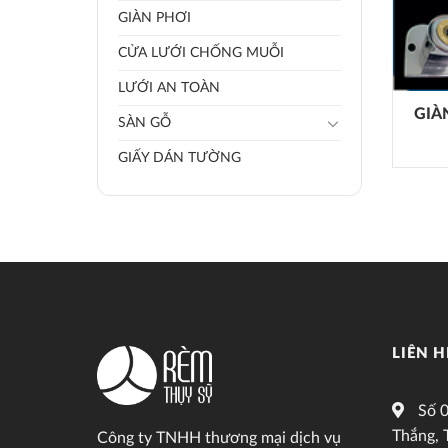
GIÀN PHƠI
CỬA LƯỚI CHỐNG MUỖI
LƯỚI AN TOÀN
GIÀ
SÀN GỖ
GIẤY DÁN TƯỜNG
LIÊN H
Số 0
Thắng, 
Công ty TNHH thương mại dịch vụ