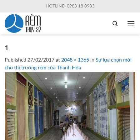
Skip
HOTLINE: 0983 18 0983
to
content
1
Published
27/02/2017
at
2048 × 1365
in
Sự lựa chọn mới
cho thị trường rèm cửa Thanh Hóa