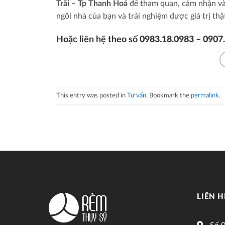
Trãi – Tp Thanh Hoá
để tham quan, cảm nhận và
ngôi nhà của bạn và trải nghiệm được giá trị th
Hoặc liên hệ theo số
0983.18.0983 – 0907
This entry was posted in
Tư vấn
. Bookmark the
permalink
.
LIÊN H