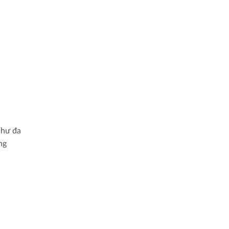
như đa
ng