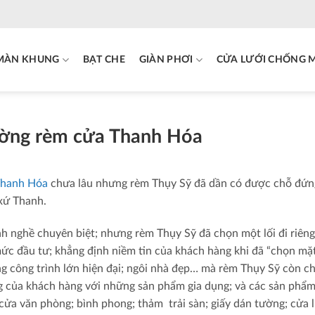
MÀN KHUNG
BẠT CHE
GIÀN PHƠI
CỬA LƯỚI CHỐNG 
rường rèm cửa Thanh Hóa
Thanh Hóa
chưa lâu nhưng rèm Thụy Sỹ đã dần có được chỗ đứn
xứ Thanh.
h nghề chuyên biệt; nhưng rèm Thụy Sỹ đã chọn một lối đi riêng;
 mức đầu tư; khẳng định niềm tin của khách hàng khi đã “chọn mặ
g công trình lớn hiện đại; ngôi nhà đẹp… mà rèm Thụy Sỹ còn c
ng của khách hàng với những sản phẩm gia dụng; và các sản phẩm
cửa văn phòng; bình phong; thảm trải sàn; giấy dán tường; cửa 