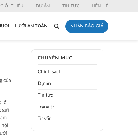
GIỚI THIỆU
DỰ ÁN
TIN TỨC
LIÊN HỆ
NHẬN BÁO GIÁ
MUỖI
LƯỚI AN TOÀN
CHUYÊN MỤC
Chính sách
g của
Dự án
Tin tức
 lối
Trang trí
t gửi
hăm
Tư vấn
 nội
lưới