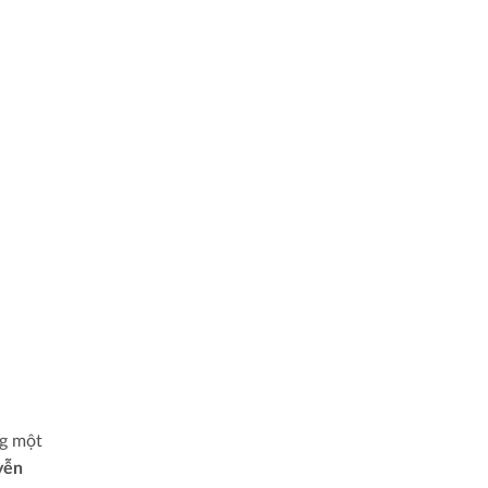
ng một
yễn