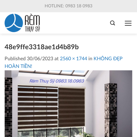
Skip
HOTLINE: 0983 18 0983
to
content
48e9ffe3318ae1d4b89b
Published
30/06/2023
at
2560 × 1744
in
KHÔNG ĐẸP
HOÀN TIỀN!