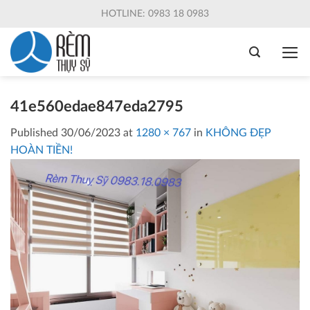
Skip
HOTLINE: 0983 18 0983
to
content
41e560edae847eda2795
Published
30/06/2023
at
1280 × 767
in
KHÔNG ĐẸP
HOÀN TIỀN!