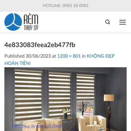
Skip
HOTLINE: 0983 18 0983
to
content
4e833083feea2eb477fb
Published
30/06/2023
at
1200 × 801
in
KHÔNG ĐẸP
HOÀN TIỀN!