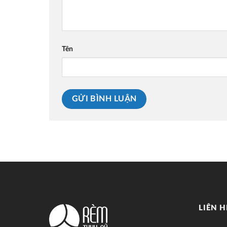
Tên
LIÊN H