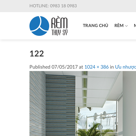
Skip
HOTLINE: 0983 18 0983
to
content
TRANG CHỦ
RÈM
122
Published
07/05/2017
at
1024 × 386
in
Ưu nhược