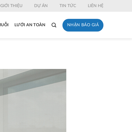
GIỚI THIỆU
DỰ ÁN
TIN TỨC
LIÊN HỆ
NHẬN BÁO GIÁ
MUỖI
LƯỚI AN TOÀN