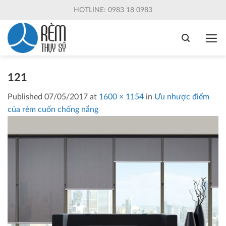
Skip
HOTLINE: 0983 18 0983
to
content
121
Published
07/05/2017
at
1600 × 1154
in
Ưu nhược điểm
của rèm cuốn chống nắng