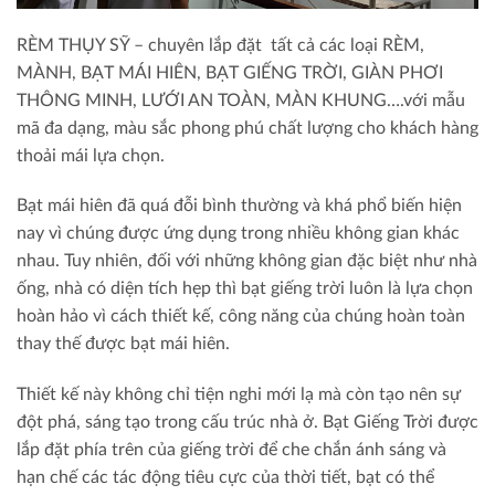
RÈM THỤY SỸ – chuyên lắp đặt tất cả các loại RÈM,
MÀNH, BẠT MÁI HIÊN, BẠT GIẾNG TRỜI, GIÀN PHƠI
THÔNG MINH, LƯỚI AN TOÀN, MÀN KHUNG….với mẫu
mã đa dạng, màu sắc phong phú chất lượng cho khách hàng
thoải mái lựa chọn.
Bạt mái hiên đã quá đỗi bình thường và khá phổ biến hiện
nay vì chúng được ứng dụng trong nhiều không gian khác
nhau. Tuy nhiên, đối với những không gian đặc biệt như nhà
ống, nhà có diện tích hẹp thì bạt giếng trời luôn là lựa chọn
hoàn hảo vì cách thiết kế, công năng của chúng hoàn toàn
thay thế được bạt mái hiên.
Thiết kế này không chỉ tiện nghi mới lạ mà còn tạo nên sự
đột phá, sáng tạo trong cấu trúc nhà ở.
Bạt
G
iếng
T
rời
được
lắp đặt phía trên của giếng trời để che chắn ánh sáng và
hạn chế các tác động tiêu cực của thời tiết, bạt có thể