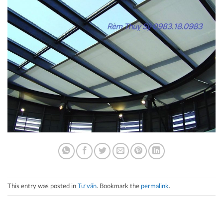
This entry was posted in
Tư vấn
. Bookmark the
permalink
.