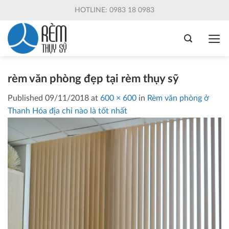
Skip
HOTLINE: 0983 18 0983
to
content
rèm văn phòng đẹp tại rèm thụy sỹ
Published
09/11/2018
at
600 × 600
in
Rèm văn phòng ở
Thanh Hóa địa chỉ nào là tốt nhất