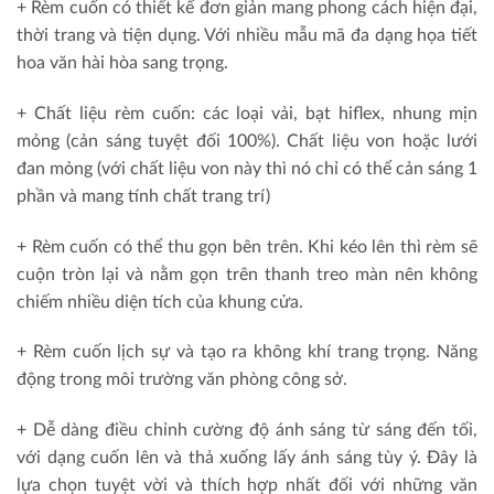
+ Rèm cuốn có thiết kế đơn giản mang phong cách hiện đại,
thời trang và tiện dụng. Với nhiều mẫu mã đa dạng họa tiết
hoa văn hài hòa sang trọng.
+ Chất liệu rèm cuốn: các loại vải, bạt hiflex, nhung mịn
mỏng (cản sáng tuyệt đối 100%). Chất liệu von hoặc lưới
đan mỏng (với chất liệu von này thì nó chỉ có thể cản sáng 1
phần và mang tính chất trang trí)
+ Rèm cuốn có thể thu gọn bên trên. Khi kéo lên thì rèm sẽ
cuộn tròn lại và nằm gọn trên thanh treo màn nên không
chiếm nhiều diện tích của khung cửa.
+ Rèm cuốn lịch sự và tạo ra không khí trang trọng. Năng
động trong môi trường văn phòng công sở.
+ Dễ dàng điều chỉnh cường độ ánh sáng từ sáng đến tối,
với dạng cuốn lên và thả xuống lấy ánh sáng tùy ý. Đây là
lựa chọn tuyệt vời và thích hợp nhất đối với những văn