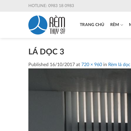
Skip
HOTLINE: 0983 18 0983
to
content
TRANG CHỦ
RÈM
LÁ DỌC 3
Published
16/10/2017
at
720 × 960
in
Rèm lá dọc