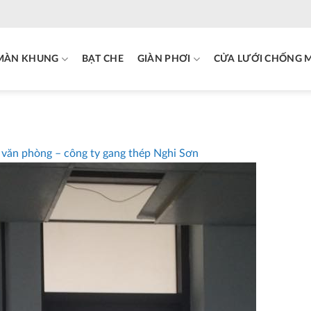
MÀN KHUNG
BẠT CHE
GIÀN PHƠI
CỬA LƯỚI CHỐNG 
 văn phòng – công ty gang thép Nghi Sơn