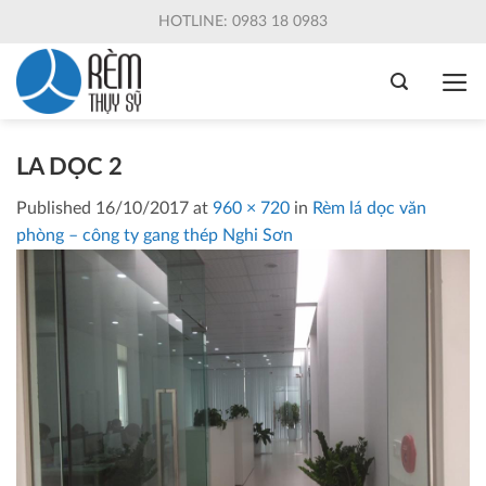
Skip
HOTLINE: 0983 18 0983
to
content
LA DỌC 2
Published
16/10/2017
at
960 × 720
in
Rèm lá dọc văn
phòng – công ty gang thép Nghi Sơn