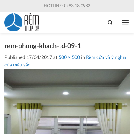
Skip
HOTLINE: 0983 18 0983
to
content
rem-phong-khach-td-09-1
Published
17/04/2017
at
500 × 500
in
Rèm cửa và ý nghĩa
của màu sắc