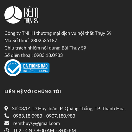
Công ty TNHH thương mại dịch vụ nội thất Thụy Sỹ
Mã Số thuế: 2802535187
Chịu trách nhiệm nội dung: Bùi Thuỵ Sỹ
Số điện thoại: 0983.18.0983
LIÊN HỆ VỚI CHÚNG TÔI
Số 03/01 Lê Huy Toán, P. Quảng Thắng, TP. Thanh Hóa.
0983.18.0983 - 0907.180.983
remthuysy@gmail.com
Th2 - CN / 8:00 AM - 8:00 PM