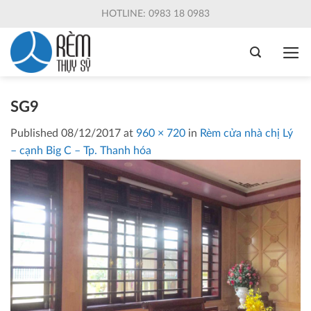
Skip
HOTLINE: 0983 18 0983
to
content
SG9
Published
08/12/2017
at
960 × 720
in
Rèm cửa nhà chị Lý
– cạnh Big C – Tp. Thanh hóa