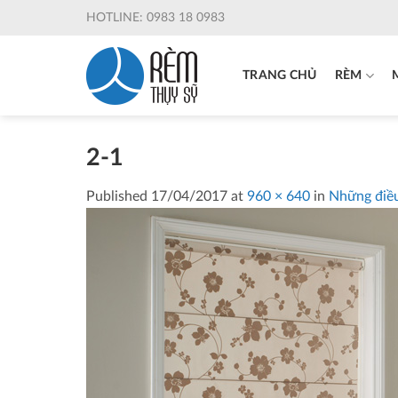
Skip
HOTLINE: 0983 18 0983
to
content
TRANG CHỦ
RÈM
2-1
Published
17/04/2017
at
960 × 640
in
Những điều