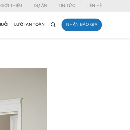
GIỚI THIỆU
DỰ ÁN
TIN TỨC
LIÊN HỆ
NHẬN BÁO GIÁ
MUỖI
LƯỚI AN TOÀN