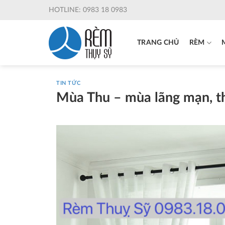
Skip
HOTLINE: 0983 18 0983
to
content
TRANG CHỦ
RÈM
TIN TỨC
Mùa Thu – mùa lãng mạn, th