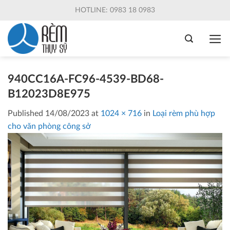
Skip
HOTLINE: 0983 18 0983
to
content
940CC16A-FC96-4539-BD68-
B12023D8E975
Published
14/08/2023
at
1024 × 716
in
Loại rèm phù hợp
cho văn phòng công sở