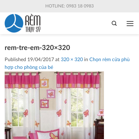
Skip
HOTLINE: 0983 18 0983
to
content
rem-tre-em-320×320
Published
19/04/2017
at
320 × 320
in
Chọn rèm cửa phù
hợp cho phòng của bé