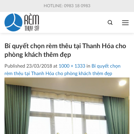
Skip
HOTLINE: 0983 18 0983
to
content
Bí quyết chọn rèm thêu tại Thanh Hóa cho
phòng khách thêm đẹp
Published
23/03/2018
at
1000 × 1333
in
Bí quyết chọn
rèm thêu tại Thanh Hóa cho phòng khách thêm đẹp