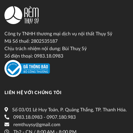
Công ty TNHH thương mại dịch vụ nội thất Thụy Sỹ
Mã Số thuế: 2802535187
Chịu trách nhiệm nội dung: Bùi Thuỵ Sỹ
Số điện thoại: 0983.18.0983
LIÊN HỆ VỚI CHÚNG TÔI
Số 03/01 Lê Huy Toán, P. Quảng Thắng, TP. Thanh Hóa.
0983.18.0983 - 0907.180.983
remthuysy@gmail.com
Th2 - CN / 8:00 AM - 8:00 PM