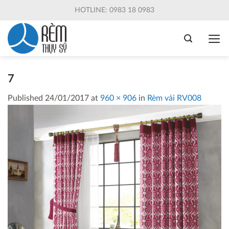
Skip
HOTLINE: 0983 18 0983
to
content
7
Published
24/01/2017
at
960 × 906
in
Rèm vải RV008