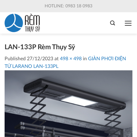
Skip
HOTLINE: 0983 18 0983
to
content
LAN-133P Rèm Thụy Sỹ
Published
27/12/2023
at
498 × 498
in
GIÀN PHƠI ĐIỆN
TỬ LARANO LAN-133PL