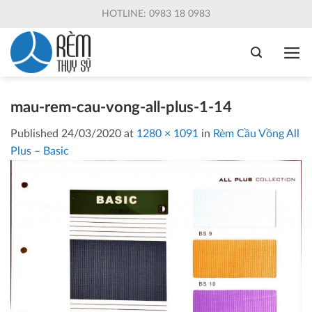
Skip
HOTLINE: 0983 18 0983
to
content
mau-rem-cau-vong-all-plus-1-14
Published
24/03/2020
at
1280 × 1091
in
Rèm Cầu Vồng All
Plus – Basic