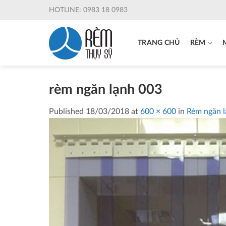
Skip
HOTLINE: 0983 18 0983
to
content
TRANG CHỦ
RÈM
rèm ngăn lạnh 003
Published
18/03/2018
at
600 × 600
in
Rèm ngăn 