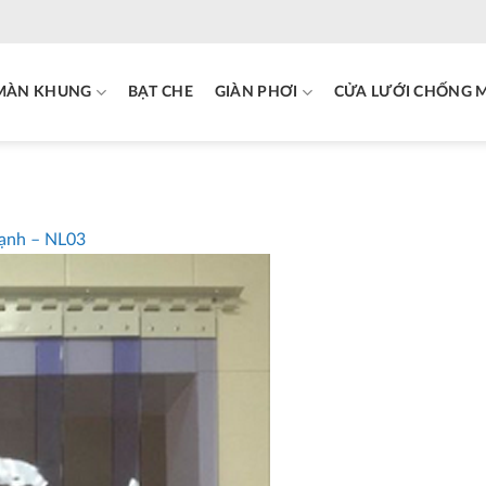
MÀN KHUNG
BẠT CHE
GIÀN PHƠI
CỬA LƯỚI CHỐNG 
lạnh – NL03