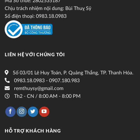
Mã Số thuế: 2802535187
Chịu trách nhiệm nội dung: Bùi Thuỵ Sỹ
Số điện thoại: 0983.18.0983
LIÊN HỆ VỚI CHÚNG TÔI
Số 03/01 Lê Huy Toán, P. Quảng Thắng, TP. Thanh Hóa.
0983.18.0983 - 0907.180.983
remthuysy@gmail.com
Th2 - CN / 8:00 AM - 8:00 PM
HỖ TRỢ KHÁCH HÀNG