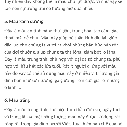
Tuy nhiên đây không thể là màu chủ lực được, vì như vậy sẽ
tạo nên sự trống trải có hướng mở quá nhiều.
5. Màu xanh dương
Đây là màu có tính năng thư giãn, trung hòa, tạo cảm giác
thoải mái dễ chịu. Màu này giúp hệ thần kinh dịu lại, giúp
đắc lực cho chúng ta vượt ra khỏi những bấn bức bận rộn
của đời thường, giúp chúng ta thả lỏng, giảm bớt lo lắng.
Đây là màu trung tính, phù hợp với đại đa số chúng ta, phù
hợp với hầu hết các lứa tuổi. Rất ít người dị ứng với màu
này do vậy có thể sử dụng màu này ở nhiều vị trí trong gia
đình bạn như sơn tường, ga giường, rèm cửa giá rẻ, những
ô kính …
6. Màu trắng
Đây là màu trung tính, thẻ hiện tinh thần đơn sơ, ngây thơ
và trung lập về mặt năng lượng. màu này được sử dụng rất
rộng rãi trong gia đình người Việt. Tuy nhiên hạn chế của nó