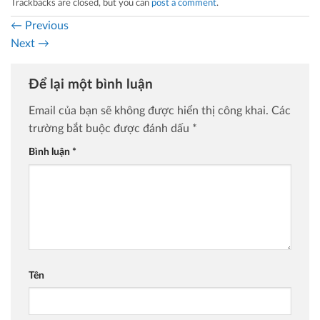
Trackbacks are closed, but you can
post a comment
.
←
Previous
Next
→
Để lại một bình luận
Email của bạn sẽ không được hiển thị công khai.
Các
trường bắt buộc được đánh dấu
*
Bình luận
*
Tên