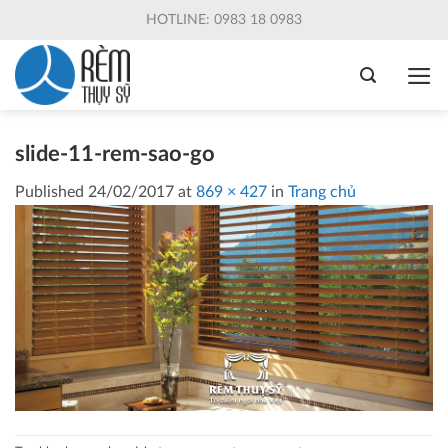
Skip
HOTLINE: 0983 18 0983
to
content
slide-11-rem-sao-go
Published
24/02/2017
at
869 × 427
in
Trang chủ