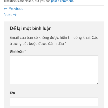
Trackbacks are closed, but you can
post a comment
.
←
Previous
Next
→
Để lại một bình luận
Email của bạn sẽ không được hiển thị công khai.
Các
trường bắt buộc được đánh dấu
*
Bình luận
*
Tên