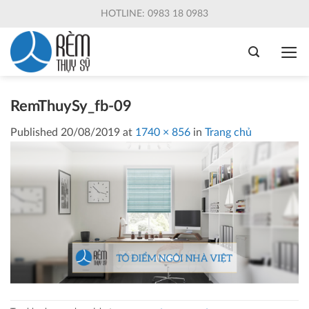
Skip
HOTLINE: 0983 18 0983
to
content
RemThuySy_fb-09
Published
20/08/2019
at
1740 × 856
in
Trang chủ