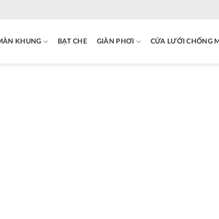
MÀN KHUNG
BẠT CHE
GIÀN PHƠI
CỬA LƯỚI CHỐNG 