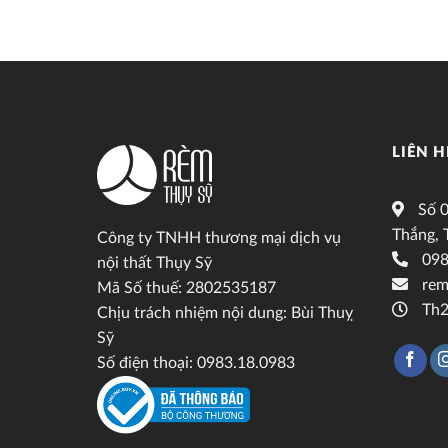
LIÊN H
Số 0
Thắng, 
Công ty TNHH thương mại dịch vụ
098
nội thất Thụy Sỹ
rem
Mã Số thuế: 2802535187
Th2
Chịu trách nhiệm nội dung: Bùi Thuỵ
Sỹ
Số điện thoại: 0983.18.0983