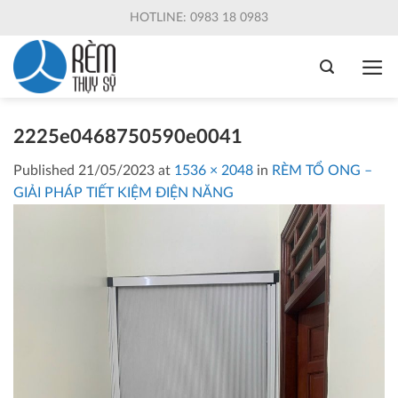
Skip
HOTLINE: 0983 18 0983
to
content
2225e0468750590e0041
Published
21/05/2023
at
1536 × 2048
in
RÈM TỔ ONG –
GIẢI PHÁP TIẾT KIỆM ĐIỆN NĂNG