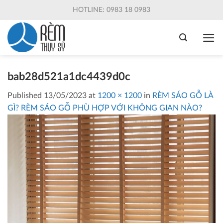
Skip
HOTLINE: 0983 18 0983
to
content
bab28d521a1dc4439d0c
Published
13/05/2023
at
1200 × 1200
in
RÈM SÁO GỖ LÀ
GÌ? RÈM SÁO GỖ PHÙ HỢP VỚI KHÔNG GIAN NÀO?