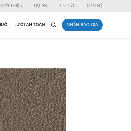
GIỚI THIỆU
DỰ ÁN
TIN TỨC
LIÊN HỆ
NHẬN BÁO GIÁ
MUỖI
LƯỚI AN TOÀN