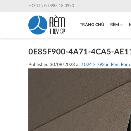
Skip
HOTLINE: 0983 18 0983
to
content
TRANG CHỦ
RÈM
0E85F900-4A71-4CA5-AE1
Published
30/08/2023
at
1024 × 793
in
Rèm Rom