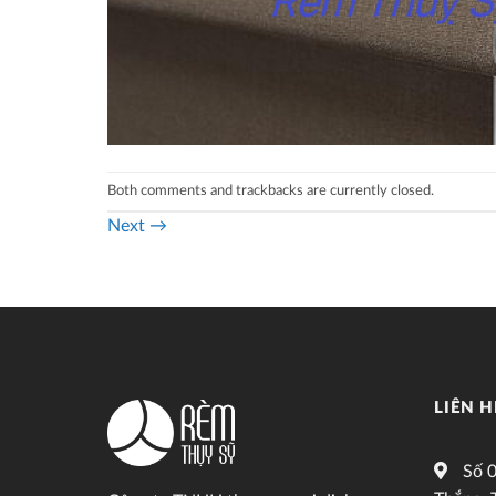
Both comments and trackbacks are currently closed.
Next
→
LIÊN H
Số 0