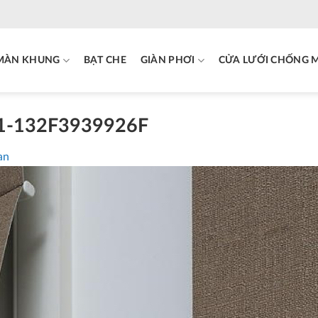
MÀN KHUNG
BẠT CHE
GIÀN PHƠI
CỬA LƯỚI CHỐNG 
1-132F3939926F
an