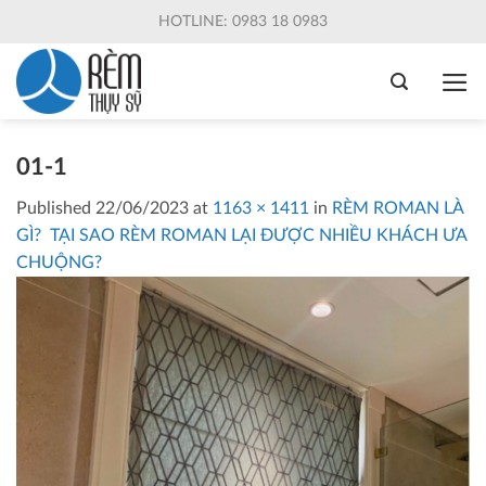
Skip
HOTLINE: 0983 18 0983
to
content
01-1
Published
22/06/2023
at
1163 × 1411
in
RÈM ROMAN LÀ
GÌ? TẠI SAO RÈM ROMAN LẠI ĐƯỢC NHIỀU KHÁCH ƯA
CHUỘNG?