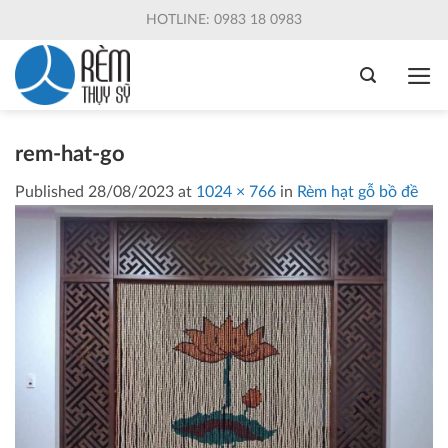
Skip
HOTLINE: 0983 18 0983
to
content
rem-hat-go
Published
28/08/2023
at
1024 × 766
in
Rèm hạt gỗ bồ đề