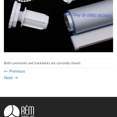
Both comments and trackbacks are currently closed.
←
Previous
Next
→