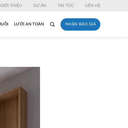
GIỚI THIỆU
DỰ ÁN
TIN TỨC
LIÊN HỆ
NHẬN BÁO GIÁ
MUỖI
LƯỚI AN TOÀN