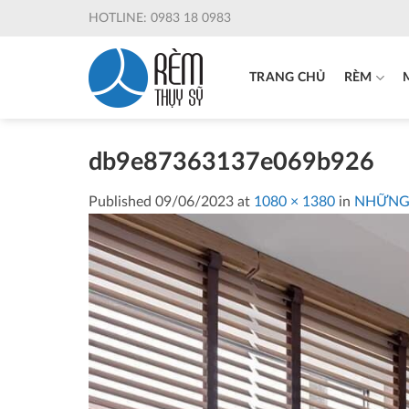
Skip
HOTLINE: 0983 18 0983
to
content
TRANG CHỦ
RÈM
db9e87363137e069b926
Published
09/06/2023
at
1080 × 1380
in
NHỮNG 