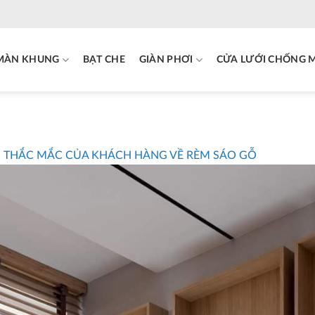
MÀN KHUNG
BẠT CHE
GIÀN PHƠI
CỬA LƯỚI CHỐNG 
THẮC MẮC CỦA KHÁCH HÀNG VỀ RÈM SÁO GỖ